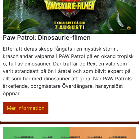
Paw Patrol: Dinosaurie-filmen
Efter att deras skepp fångats i en mystisk storm,
kraschlandar valparna i PAW Patrol på en okänd tropisk
ö, full av dinosaurier. Där träffar de Rex, en valp som
varit strandsatt på ön i åratal och som blivit expert på
allt som har med dinosaurier att göra. När PAW Patrols
ärkefiende, borgmästare Överdängare, hänsynslöst
öppnar...
Mer information